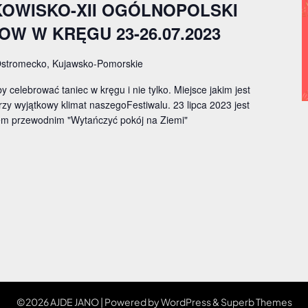
OWISKO-XII OGÓLNOPOLSKI
W W KRĘGU 23-26.07.2023
stromecko, Kujawsko-Pomorskie
 celebrować taniec w kręgu i nie tylko. Miejsce jakim jest
y wyjątkowy klimat naszegoFestiwalu. 23 lipca 2023 jest
em przewodnim "Wytańczyć pokój na Ziemi"
©2026 AJDE JANO
| Powered by
WordPress
&
Superb Themes